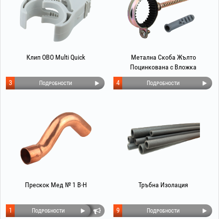
Клип OBO Multi Quick
Метална Скоба Жълто
Поцинкована с Вложка
EvoSanitary®
3
4
Подробности
Подробности
Прескок Мед № 1 В-Н
Тръбна Изолация
1
9
Подробности
Подробности