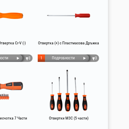
вертка Cr-V (-)
Отвертка (+) с Пластмасова Дръжка
ости
1
Подробности
ресчотка 7 Части
Отвертки M3C (5 части)