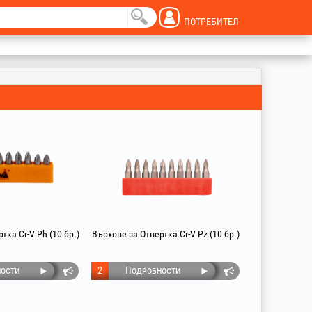
ПОТРЕБИТЕЛ
тка Cr-V Ph (10 бр.)
Върхове за Отвертка Cr-V Pz (10 бр.)
ости
2
Подробности