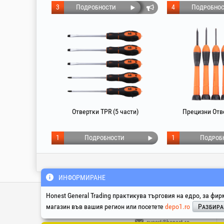
3
Подробности
4
Подробнос
Отвертки TPR (5 части)
Прецизни Отве
1
Подробности
1
Подроб
ИНФОРМИРАНЕ
Инфолайн Техник & Сервиз
Honest General Trading практикува търговия на едро, за фир
магазин във вашия регион или посетете
depo1.ro
Разбир
suport@honest.ro