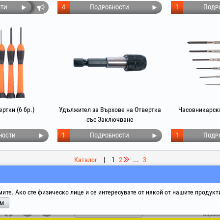
ти
4
Подробности
1
Подр
ртки (6 бр.)
Удължител за Върхове на Отвертка
Часовникарски
със Заключване
ности
1
Подробности
1
Подр
Каталог
|
1
2
...
3
Социална Мрежа
Решаване на Спорове
Полез
мите. Ако сте физическо лице и се интересувате от някой от нашите продукт
ам
Термин
Обрабо