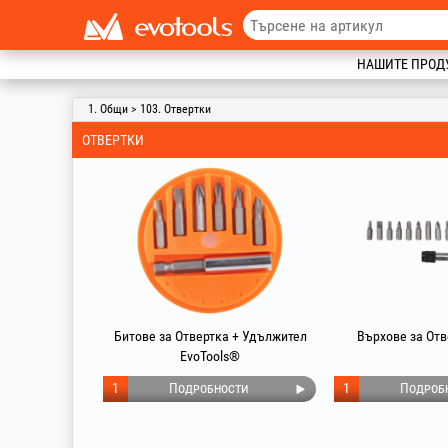
НАШИТЕ ПРОД
1. Общи > 103. Отвертки
ОТВЕРТКИ
Битове за Отвертка + Удължител
Върхове за Отве
EvoTools®
1
Подробности
1
Подроб