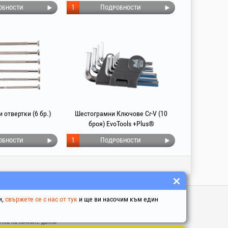
обности
1
Подробности
 отвертки (6 бр.)
Шестограмни Ключове Cr-V (10
броя) EvoTools +Plus®
обности
1
Подробности
ни Линкове
и,
свържете се с нас от тук
и ще ви насочим към един
и у условия
тка на личните данни