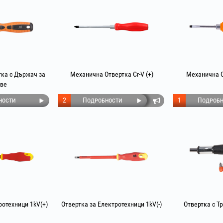
ка с Държач за
Механична Отвертка Cr-V (+)
Механична От
ве
ности
2
Подробности
1
Подробн
ротехници 1kV(+)
Отвертка за Електротехници 1kV(-)
Отвертка с Т