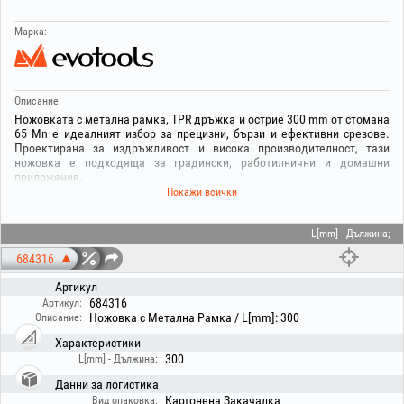
Марка:
Описание:
Ножовката с метална рамка, TPR дръжка и острие 300 mm от стомана
65 Mn е идеалният избор за прецизни, бързи и ефективни срезове.
Проектирана за издръжливост и висока производителност, тази
ножовка е подходяща за градински, работилнични и домашни
приложения.
Покажи всички
Острието 300 mm от стомана 65 Mn осигурява висока устойчивост на
износване и отлична режеща способност, а здравата метална рамка
гарантира стабилност и контрол по време на работа. Ергономичната
L[mm] - Дължина;
дръжка от TPR осигурява по-голям комфорт и сигурен захват, като
684316
намалява умората на ръката дори при продължителна употреба.
Артикул
Здрава, практична и лесна за боравене, тази ножовка е незаменим
684316
Артикул:
инструмент за всяка задача, изискваща прецизност и ефективност.
Ножовка с Метална Рамка / L[mm]: 300
Описание:
Характеристики
300
L[mm] - Дължина:
Данни за логистика
Картонена Закачалка
Вид опаковка: