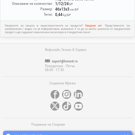
1/12/24
Опаковане на количество:
БР
46x13x3
Размер:
cm/БР
0,44
Тегло:
kg/БР
Намерихте ли грешка в характеристиките на продукта?
Уведоми ни!
Представените тук
изображения / видео са за информативни, възможно е те да са малко различни от предлагания
продукт и да съдържат невключени аксесоари в стандартния пакет.
Инфолайн Техник & Сервиз
suport@honest.ro
Понеделник - Петък
08:00 - 17:30
Социална Мрежа
Решаване на Спорове