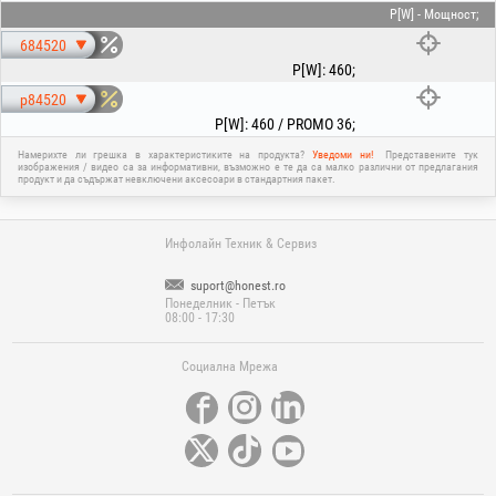
P[W] - Мощност;
684520
P[W]
:
460
;
p84520
P[W]
:
460 / PROMO 36
;
Намерихте ли грешка в характеристиките на продукта?
Уведоми ни!
Представените тук
изображения / видео са за информативни, възможно е те да са малко различни от предлагания
продукт и да съдържат невключени аксесоари в стандартния пакет.
Инфолайн Техник & Сервиз
suport@honest.ro
Понеделник - Петък
08:00 - 17:30
Социална Мрежа