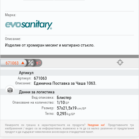
Марка:
Описание:
Изделие от хромиран месинг и матирано стъкло.
671063
Артикул
671063
Артикул:
Единична Поставка за Чаша 1063.
Описание:
Данни за логистика
Блистер
Вид опаковка:
1/10
Опаковане на количество:
БР
57x21,5x19
Размер:
cm/БР
0,295
Тегло:
kg/БР
Намерихте ли грешка в характеристиките на продукта?
Уведоми ни!
Представените тук
изображения / видео са за информативни, възможно е те да са малко различни от предлагания
продукт и да съдържат невключени аксесоари в стандартния пакет.