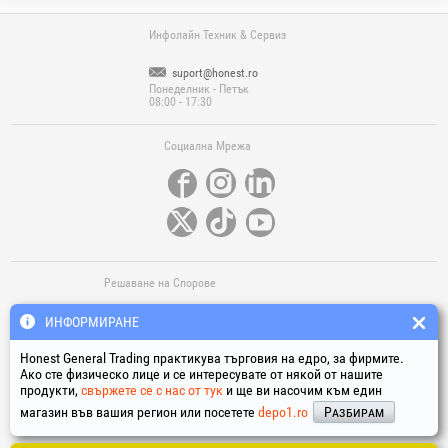
Инфолайн Техник & Сервиз
suport@honest.ro
Понеделник - Петък
08:00 - 17:30
Социална Мрежа
Решаване на Спорове
ИНФОРМИРАНЕ
Honest General Trading практикува търговия на едро, за фирмите.
Ако сте физическо лице и се интересувате от някой от нашите
продукти,
свържете се с нас от тук
и ще ви насочим към един
магазин във вашия регион или посетете
depo1.ro
Разбирам
Полезни Линкове