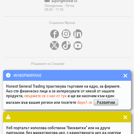
suport@honest.ro
Понеделник - Петък
08:00 - 17:30
Социална Мрежа
Решаване на Спорове
ИНФОРМИРАНЕ
Honest General Trading практикува търговия на едро, за фирмите.
Ако сте физическо лице и се интересувате от някой от нашите
продукти,
свържете се с нас от тук
и ще ви насочим към един
магазин във вашия регион или посетете
depo1.ro
Разбирам
Полезни Линкове
Термини у условия
Обработка на личните данни
Политика за използване на „бисквитките“
Уеб порталът използва собствени "бисквитки" или на други
Данни за идентификация на компанията
партньори, без маркетингова цел, с единствената цел да осигури