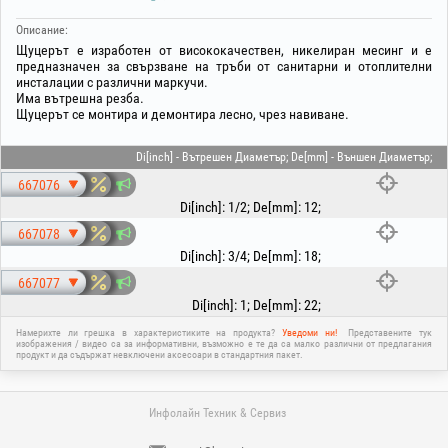
Описание:
Щуцерът е изработен от висококачествен, никелиран месинг и е
предназначен за свързване на тръби от санитарни и отоплителни
инсталации с различни маркучи.
Има вътрешна резба.
Щуцерът се монтира и демонтира лесно, чрез навиване.
Di[inch] - Вътрешен Диаметър; De[mm] - Външен Диаметър;
667076
Di[inch]
:
1/2
;
De[mm]
:
12
;
667078
Di[inch]
:
3/4
;
De[mm]
:
18
;
667077
Di[inch]
:
1
;
De[mm]
:
22
;
Намерихте ли грешка в характеристиките на продукта?
Уведоми ни!
Представените тук
изображения / видео са за информативни, възможно е те да са малко различни от предлагания
продукт и да съдържат невключени аксесоари в стандартния пакет.
Инфолайн Техник & Сервиз