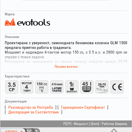
Марка:
Описание:
Проектирана с увереност, самоходната бензинова косачка GLM 1500
предлага приятно работа в градината.
Мощният и надежден 4-тактов мотор 150 cc, с 3.5 к.с. и 2800 rpm се
справя с тежки задачи.
Регулиране на височината на рязане според нуждите между 25-75
mm.
Покажи всички
Ширина на рязане 410 mm за ефективна работа.
Без ограничения в движението, тъй като няма захранващ кабел.
Характеристики:
Кош за трева с капацитет 45 L и оптимално пълнене за намаляване на
честотата на изпразване.
Резервоар за гориво 1L.
Препоръчано масло: HGT® 674035 (4T SAE 10W30).
Документация:
Ръководство за Употреба
Гаранционен Сертификат
Декларация за Съответствие
P[CP] - Мощност; Ll[mm] - Работна Ширина;