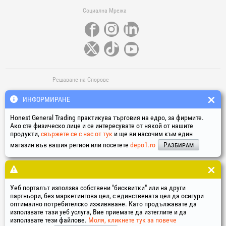
Социална Мрежа
Решаване на Спорове
ИНФОРМИРАНЕ
Honest General Trading практикува търговия на едро, за фирмите.
Ако сте физическо лице и се интересувате от някой от нашите
продукти,
свържете се с нас от тук
и ще ви насочим към един
магазин във вашия регион или посетете
depo1.ro
Разбирам
Полезни Линкове
Термини у условия
Обработка на личните данни
Политика за използване на „бисквитките“
Уеб порталът използва собствени "бисквитки" или на други
Данни за идентификация на компанията
партньори, без маркетингова цел, с единствената цел да осигури
оптимално потребителско изживяване. Като продължавате да
Онлайн решаване на споровете
използвате тази уеб услуга, Вие приемате да изтеглите и да
използвате тези файлове.
Моля, кликнете тук за повече
®
®
®
®
®
®
®
®
HGT
, EvoTools
, EvoSanitary
, EvoTools +Plus
, EvoSanitary +Plus
, EvoSelect
, EPTO
, EPTO Plus
,