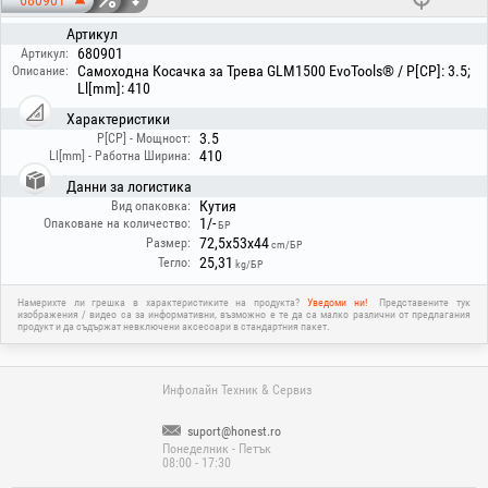
680901
Артикул
680901
Артикул:
Самоходна Косачка за Трева GLM1500 EvoTools® / P[CP]: 3.5;
Описание:
Ll[mm]: 410
Характеристики
3.5
P[CP] - Мощност:
410
Ll[mm] - Работна Ширина:
Данни за логистика
Кутия
Вид опаковка:
1/-
Опаковане на количество:
БР
72,5x53x44
Размер:
cm/БР
25,31
Тегло:
kg/БР
Намерихте ли грешка в характеристиките на продукта?
Уведоми ни!
Представените тук
изображения / видео са за информативни, възможно е те да са малко различни от предлагания
продукт и да съдържат невключени аксесоари в стандартния пакет.
Инфолайн Техник & Сервиз
suport@honest.ro
Понеделник - Петък
08:00 - 17:30