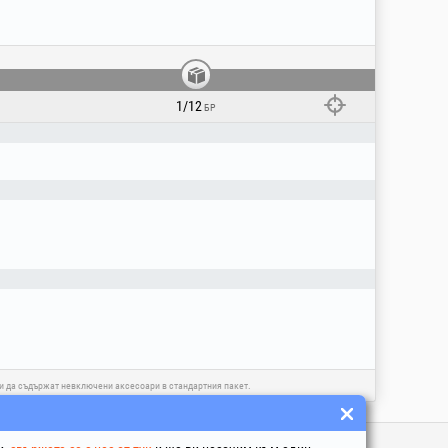
1/12
БР
 и да съдържат невключени аксесоари в стандартния пакет.
ни Линкове