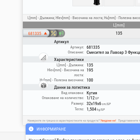
L[mm] - Дължина; Hlev[mm] - Височина на лоста; Hu[mm] - Полезна висо
L[mm]
135
681335
Артикул
681335
Артикул:
Смесител за Лавоар 3 Функци
Описание:
Характеристики
135
L[mm] - Дължина:
195
Hlev[mm] - Височина на
лоста:
100
Hu[mm] - Полезна височина:
Данни за логистика
Кутия
Вид опаковка:
1/12
Опаковане на количество:
БР
32x19x6
Размер:
cm/БР
1,504
Тегло:
kg/БР
Намерихте ли грешка в характеристиките на продукта?
Уведоми ни!
Представените т
ИНФОРМИРАНЕ
Инфолайн Техник & Сервиз