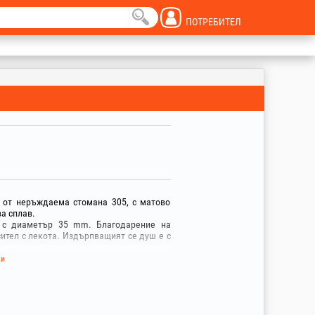
ПОТРЕБИТЕЛ
о от неръждаема стомана 305, с матово
а сплав.
 с диаметър 35 mm. Благодарение на
ител с лекота. Издърпващият се душ е с
ип струя: концентрирана или дъжд. За да
ки
те бутона на издърпващия се душ.
ърпващия се душ.