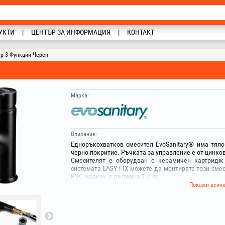
УКТИ
ЦЕНТЪР ЗА ИНФОРМАЦИЯ
КОНТАКТ
ар 3 Функции Черен
Марка:
Описание:
Едноръкохватков смесител EvoSanitary® има тял
черно покритие. Ръчката за управление е от цинков
Смесителят е оборудван с керамичен картридж
системата EASY FIX можете да монтирате този смес
PVC маркуч, с дължина 1.7 m.
Чрез завъртане на перлатора можете да изберете т
Покажи всич
използвате функцията „вертикална струя“, натисне
Комплектът съдържа:
- Система за фиксиране EASY FIX
- 2 гъвкави връзки с дължина 45 cm
- 1 противотежест: монтира се на маркуча на изд