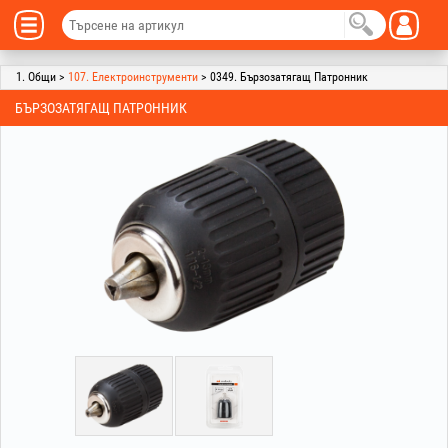
1. Общи >
107. Електроинструменти
> 0349. Бързозатягащ Патронник
БЪРЗОЗАТЯГАЩ ПАТРОННИК