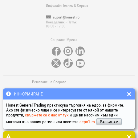
Код 623007: 2 - 13 mm.
Инфолайн Техник & Сервиз
- Система на закрепване: Код 623003: резба 3/8 - 24 UNF
Код 623007: резба 1/2 - 20 UNF
- Механизъм с 3 челюсти за прецизно захващане.
suport@honest.ro
Понеделник - Петък
08:00 - 17:30
Социална Мрежа
Решаване на Спорове
ИНФОРМИРАНЕ
Honest General Trading практикува търговия на едро, за фирмите.
Ако сте физическо лице и се интересувате от някой от нашите
продукти,
свържете се с нас от тук
и ще ви насочим към един
магазин във вашия регион или посетете
depo1.ro
Разбирам
Полезни Линкове
Термини у условия