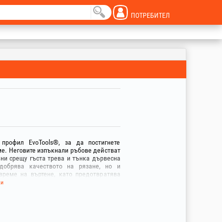
ПОТРЕБИТЕЛ
профил EvoTools®, за да постигнете
ме. Неговите изпъкнали ръбове действат
ни срещу гъста трева и тънка дървесна
одобрява качеството на рязане, но и
време на въртене, като предотвратява
ява косенето на трева и плевели само с
ки
ре поддържан и здрав тревен килим.
т съчетава необходимата гъвкавост за
видните ръбове, за да прониква в гъста