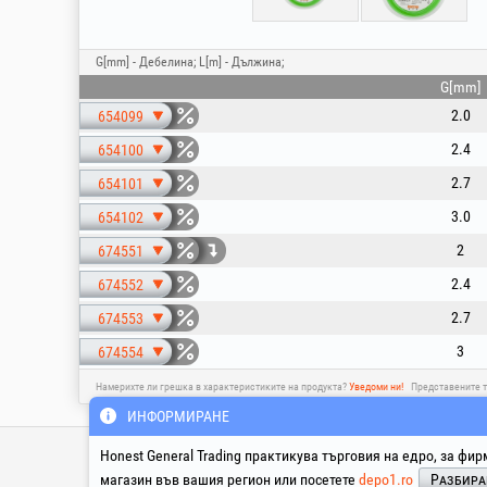
G[mm] - Дебелина; L[m] - Дължина;
G[mm]
2.0
654099
2.4
654100
2.7
654101
3.0
654102
2
674551
2.4
674552
2.7
674553
3
674554
Намерихте ли грешка в характеристиките на продукта?
Уведоми ни!
Представените т
ИНФОРМИРАНЕ
Инфолайн Техник & Сервиз
Honest General Trading практикува търговия на едро, за фир
магазин във вашия регион или посетете
depo1.ro
Разбир