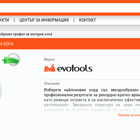
УКТИ
ЦЕНТЪР ЗА ИНФОРМАЦИЯ
КОНТАКТ
ообразен профил за моторна коса
А КОСА
Марка:
Описание:
Изберете найлоновия корд със звездообразен 
професионални резултати за рекордно кратко вре
като режещи остриета и са изключително ефектив
растителност. Звездната структура не само п
допринася за по-добро охлаждане на корда по 
залепването му в шпулата. Тази геометрия позвол
Покажи всич
едно минаване, като оставя след себе си доб
Изработен от висококачествени полимери, кордъ
работа около препятствия с твърдостта на звездо
растителност.