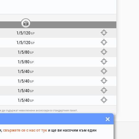
тивление при тласкане напред.
температури.
 mm.
2 m, в зависимост от кода.
1/5/120
БР
гателя благодарение на повишената
1/5/120
БР
Опасност от задушаване или поглъщане!
1/5/80
БР
1/5/80
БР
1/5/40
БР
1/5/40
БР
1/5/40
БР
1/5/40
БР
 и да съдържат невключени аксесоари в стандартния пакет.
ни Линкове
и,
свържете се с нас от тук
и ще ви насочим към един
и у условия