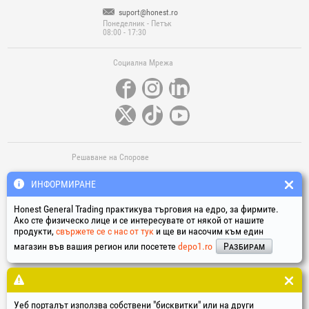
suport@honest.ro
Понеделник - Петък
08:00 - 17:30
Социална Мрежа
Решаване на Спорове
ИНФОРМИРАНЕ
Honest General Trading практикува търговия на едро, за фирмите.
Ако сте физическо лице и се интересувате от някой от нашите
продукти,
свържете се с нас от тук
и ще ви насочим към един
магазин във вашия регион или посетете
depo1.ro
Разбирам
Полезни Линкове
Термини у условия
Обработка на личните данни
Политика за използване на „бисквитките“
Уеб порталът използва собствени "бисквитки" или на други